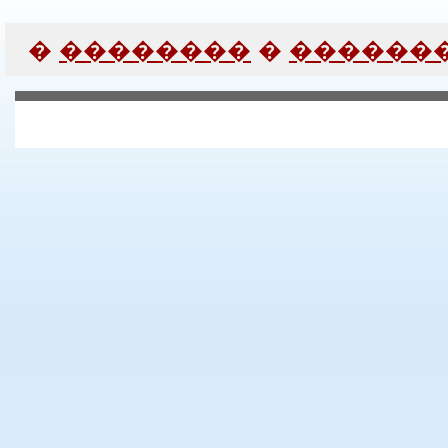
�
��������
�
���� ��