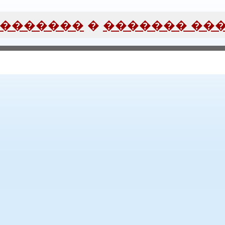
�������
�
���� ������