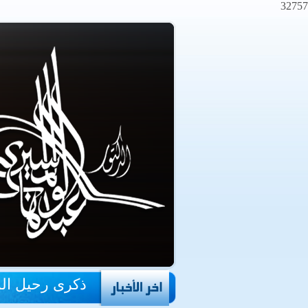
32757
ذكرى رحيل ال