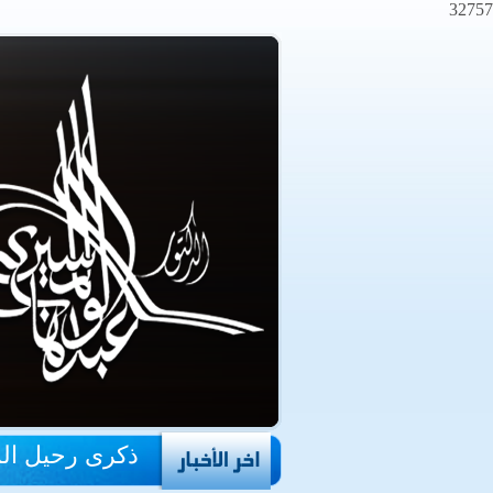
32757
ذكرى رحيل ال